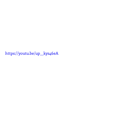
https://youtu.be/up__kys46eA