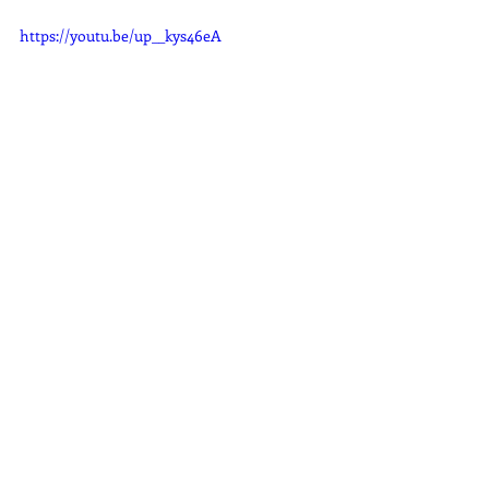
https://youtu.be/up__kys46eA